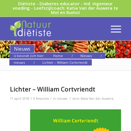
Diëtiste - Diabetes educator - Ind. ingenieur
voeding - Leefstijlcoach: Katia Van der Auwera te
Mol en Rumst
Nieuws
U bevindt zich hier:
Home
/
Nieuws
/
nieuws
/
Lichter – William Cortvriendt
Lichter – William Cortvriendt
/
/
/
11 april 2018
0 Reacties
in
nieuws
door
Katia Van der Auwera